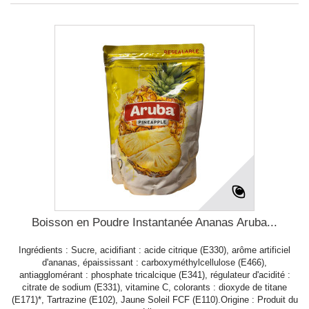
Boisson en Poudre Instantanée Ananas Aruba...
Ingrédients : Sucre, acidifiant : acide citrique (E330), arôme artificiel
d'ananas, épaississant : carboxyméthylcellulose (E466),
antiagglomérant : phosphate tricalcique (E341), régulateur d'acidité :
citrate de sodium (E331), vitamine C, colorants : dioxyde de titane
(E171)*, Tartrazine (E102), Jaune Soleil FCF (E110).Origine : Produit du