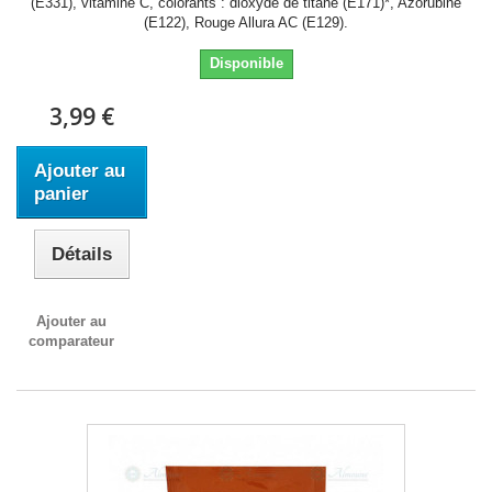
(E331), vitamine C, colorants : dioxyde de titane (E171)*, Azorubine
(E122), Rouge Allura AC (E129).
Disponible
3,99 €
Ajouter au
panier
Détails
Ajouter au
comparateur