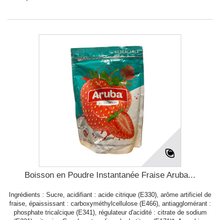
Boisson en Poudre Instantanée Fraise Aruba...
Ingrédients : Sucre, acidifiant : acide citrique (E330), arôme artificiel de
fraise, épaississant : carboxyméthylcellulose (E466), antiagglomérant :
phosphate tricalcique (E341), régulateur d'acidité : citrate de sodium