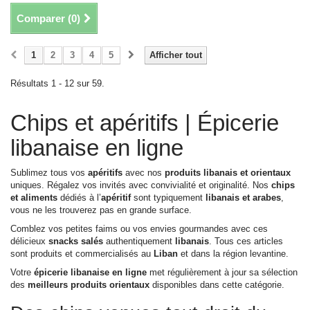
Comparer (
0
)
1
2
3
4
5
Afficher tout
Résultats 1 - 12 sur 59.
Chips et apéritifs | Épicerie
libanaise en ligne
Sublimez tous vos
apéritifs
avec nos
produits
libanais et orientaux
uniques. Régalez vos invités avec convivialité et originalité. Nos
chips
et aliments
dédiés à l’
apéritif
sont
typiquement
libanais et arabes
,
vous ne les trouverez pas en grande surface.
Comblez vos petites faims ou vos envies gourmandes avec ces
délicieux
snacks salés
authentiquement
libanais
. Tous ces articles
sont produits et commercialisés au
Liban
et dans la
région levantine
.
Votre
épicerie libanaise en ligne
met régulièrement à jour sa sélection
des
meilleurs produits orientaux
disponibles dans cette catégorie.