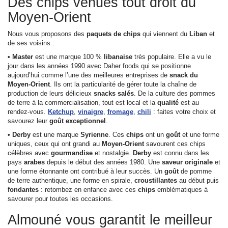
Des chips venues tout droit du
Moyen-Orient
Nous vous proposons des
paquets de
chips
qui viennent du
Liban
et
de ses voisins :
• Master
est une marque 100 %
libanaise
très populaire. Elle a vu le
jour dans les années 1990 avec
Daher foods
qui se positionne
aujourd’hui comme l’une des meilleures entreprises de
snack du
Moyen-Orient
. Ils ont la particularité de gérer toute la chaîne de
production de leurs délicieux
snacks salés
. De la culture des pommes
de terre à la commercialisation, tout est local et la
qualité
est au
rendez-vous.
Ketchup
,
vinaigre
,
fromage
,
chili
: faites votre choix et
savourez leur
goût exceptionnel
.
• Derby
est une marque
Syrienne
. Ces
chips
ont un
goût
et une forme
uniques, ceux qui ont grandi au
Moyen-Orient
savourent ces
chips
célèbres avec
gourmandise
et nostalgie.
Derby
est connu dans les
pays
arabes
depuis le début des années 1980. Une
saveur originale
et
une forme étonnante ont contribué à leur succès. Un
goût
de pomme
de terre authentique, une forme en spirale,
croustillantes
au début puis
fondantes
: retombez en enfance avec ces
chips
emblématiques à
savourer pour toutes les occasions.
Almouné vous garantit le meilleur