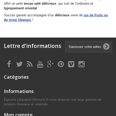
offrir un petit
encas salé délicieux
, qui sort de l’ordinaire et
typiquement
oriental
.
Succès garanti accompagné d’un
délicieux
verre de
jus de fruits ou
de sirop libanais
!
Lettre d'informations
Catégories
Informations
Épicerie Libanaise Almoune.fr vous propose une large gamme de
produits libanaise et orientale
Mon compte