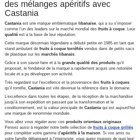
des mélanges apéritifs avec
Castania
Castania
est une marque emblématique
libanaise
, qui a su s’imposer
comme l’un des leaders sur le marché mondial des
fruits à coque
. Leur
qualité
est à la base de leur réputation.
Cette marque désormais légendaire a débuté petite en 1985 en tant que
stand ambulant de
fruits à coque torréfiés
vendus dans de petits sacs
de plastique sur les
marchés
libanais
.
Grâce à son savoir-faire et à la
grande qualité des produits
qu’il
proposait, le fondateur de la marque a rapidement acquis une notoriété
locale et a pu développer son activité.
Très regardant sur l’excellence et la provenance des
fruits à coques
qu’il torréfie,
Castania
est vite devenue la référence dans le domaine.
L’excellence dans toutes les étapes, de la réception de la marchandise
jusqu’à son expédition en passant par la transformation et le
conditionnement, est la valeur principale de
Castania
qui est aujourd’hui
une marque de renommée mondiale.
Vous allez vous régaler avec ces
produits orientaux
originaux
.
Pensez aussi à regarder notre belle sélection de
fruits à coque grillés
pour compléter votre gamme d’
apéritifs
à la maison
. Si vos amis ou
votre famille débarquent à l’improviste, vous aurez toujours de quoi leur