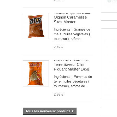
Tortilla Chips au Goût
Oignon Caramélisé
Sitos Master
Ingrédients : Graines de
maïs, huiles végétales (
tournesol), arôme...
2,49 €
Chips de Pomme de
Terre Saveur Chili
Piquant Master 145g
Ingrédients : Pommes de
terre, huiles végétales (
tournesol), arôme de...
2,99 €
Tous les nouveaux produits