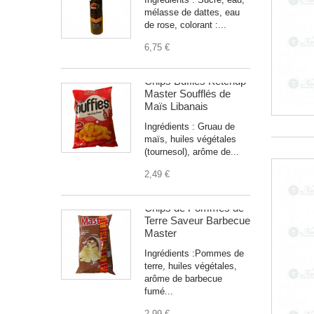
mélasse de dattes, eau
de rose, colorant :...
6,75 €
Chips Buffies Ketchup
Master Soufflés de
Maïs Libanais
Ingrédients : Gruau de
maïs, huiles végétales
(tournesol), arôme de...
2,49 €
Chips de Pommes de
Terre Saveur Barbecue
Master
Ingrédients :Pommes de
terre, huiles végétales,
arôme de barbecue
fumé...
2,99 €