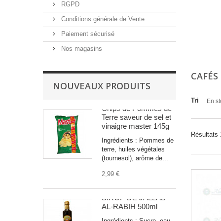
RGPD
Conditions générale de Vente
Paiement sécurisé
Nos magasins
CAFÉS
NOUVEAUX PRODUITS
Tri
En st
Chips de Pommes de
Terre saveur de sel et
vinaigre master 145g
Résultats 
Ingrédients : Pommes de
terre, huiles végétales
(tournesol), arôme de...
2,99 €
SIROP DE JALLAB
AL-RABIH 500ml
Ingrédients : Sucre, eau,